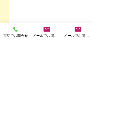
電話でお問合せ
メールでお問合せ
メールでお問合せ
​住設工房出雲店
株式会社 住設工房
〒699-0722 出雲市大社町北荒木６２５番地-2
TEL.070-5061-5495
ＴＯＴＯサザナ1317 床
サザナ1717 
TEL.0853-77-2004
はやっぱりグレー
レー系